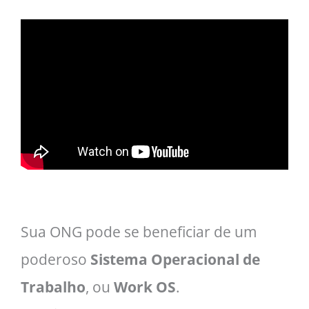
Sua ONG pode se beneficiar de um
poderoso
Sistema Operacional de
Trabalho
, ou
Work OS
.